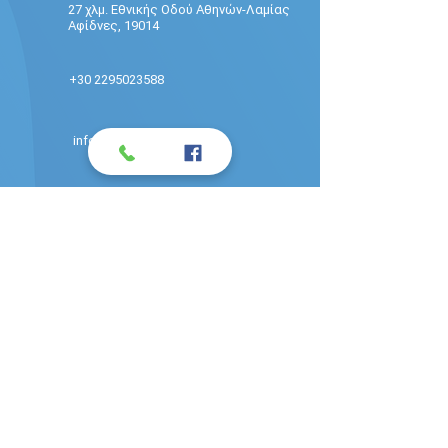
27 χλμ. Εθνικής Οδού Αθηνών-Λαμίας
Αφίδνες, 19014
+30 2295023588
info@pantosservice.gr