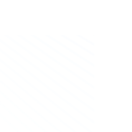
Κυριακή: Κλειστά
pantos service