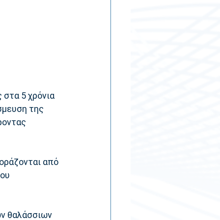
στα 5 χρόνια 
σμευση της 
ροντας 
οράζονται από 
ου 
ων θαλάσσιων 