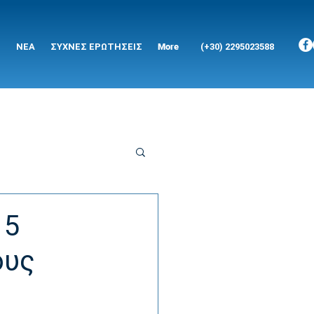
ΝΕΑ
ΣΥΧΝΕΣ ΕΡΩΤΗΣΕΙΣ
More
(+30) 2295023588
 5
ους