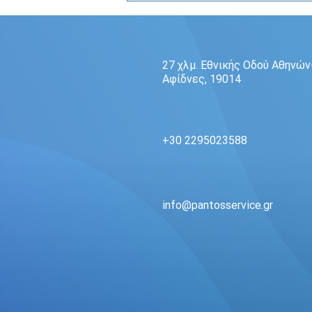
27 χλμ. Εθνικής Οδού Αθηνών
Αφίδνες, 19014
Παρέμβαση του Υφυπουργού
+30 2295023588
Ναυτιλίας για τα βεγγαλικά
σκαφών - Μια σημαντική
εξέλιξη για τους ιδιοκτήτες
σκαφών
info@pantosservice.gr