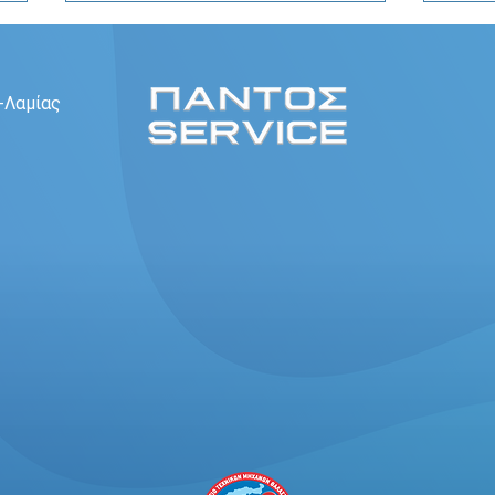
-Λαμίας
Boat & Fishing Show 2026: Η
Παρά
μεγαλύτερη έκθεση για
2026
σκάφη και ψάρεμα στην
πλατ
Ελλάδα
πραγ